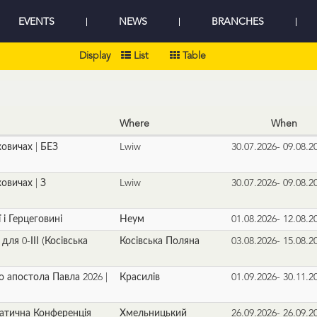
EVENTS
NEWS
BRANCHES
Display
List
Table
Where
When
ховичах | БЕЗ
Lwiw
30.07.2026- 09.08.2
ховичах | З
Lwiw
30.07.2026- 09.08.2
ї і Герцеговині
Неум
01.08.2026- 12.08.2
для 0-ІІІ (Косівська
Косівська Поляна
03.08.2026- 15.08.2
 апостола Павла 2026 |
Красилів
01.09.2026- 30.11.2
матична Конференція
Хмельницький
26.09.2026- 26.09.2