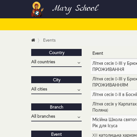
Mary School
Events
Country
Event
Літня сесія 0-ІІІ у Брю
ПРОЖИВАННЯ
Літня сесія 0-ІІІ у Брю
City
ПРОЖИВАННЯМ
Літня сесія 0-ІІ в Босні
Літня сесія у Карпатах 
Branch
Поляна)
Місійна Школа святого
Рік для Ісуса
Event
XII католицька хариз