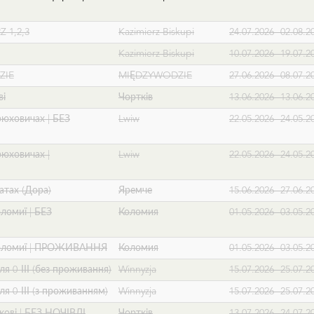
Z 1,2,3
Kazimierz Biskupi
24.07.2026- 02.08.2
Kazimierz Biskupi
10.07.2026- 19.07.2
ZIE
MIĘDZYWODZIE
27.06.2026- 08.07.2
ві
Чортків
13.06.2026- 13.06.2
Брюховичах | БЕЗ
Lwiw
22.05.2026- 24.05.2
Брюховичах |
Lwiw
22.05.2026- 24.05.2
патах (Дора)
Яремче
15.06.2026- 27.06.2
оломиї | БЕЗ
Коломия
01.05.2026- 03.05.2
в Коломиї | ПРОЖИВАННЯ
Коломия
01.05.2026- 03.05.2
для 0-ІІІ (без проживання)
Winnyzja
15.07.2026- 25.07.2
для 0-ІІІ (з проживанням)
Winnyzja
15.07.2026- 25.07.2
рткові | БЕЗ НОЧІВЛІ
Чортків
13.07.2026- 24.07.2