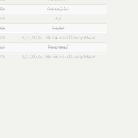
026
0 літо,3,2,1
026
6,5
026
7,6,5,4
026
3,2,1,0б,0a - Вперше на Школу Марії
026
Реколекції
026
3,2,1,0б,0a - Вперше на Школу Марії