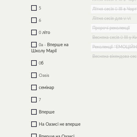
5
Літня сесія 0-ІІІ в Чо
Літня сесія для V-VI
6
Пророчі реколекції
0 літо
Весняна сесія 0-ІІІ у К
0a - Вперше на
Реколекції "ЕМОЦІЙН
Школу Марії
Весняна вікендова с
0б
Oasis
семінар
7
Вперше
На Оазисі не вперше
Вперше на Оазисі