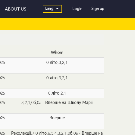
Lang
Login
Sign up
ABOUT US
Whom
026
0 літо,3,2,1
026
0 літо,3,2,1
026
0 літо,2,1
026
3,2,1,0б,0a - Вперше на Школу Марії
026
Вперше
026
Реколекції,7,0 літо,6,5,4,3,2,1,0б,0a - Вперше на