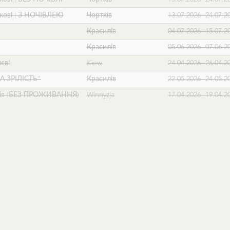
рткові | З НОЧІВЛЕЮ
Чортків
13.07.2026- 24.07.2
Красилів
04.07.2026- 15.07.2
Красилів
05.06.2026- 07.06.2
иєві
Kiew
24.04.2026- 26.04.2
А ЗРІЛІСТЬ"
Красилів
22.05.2026- 24.05.2
есія (БЕЗ ПРОЖИВАННЯ)
Winnyzja
17.04.2026- 19.04.2