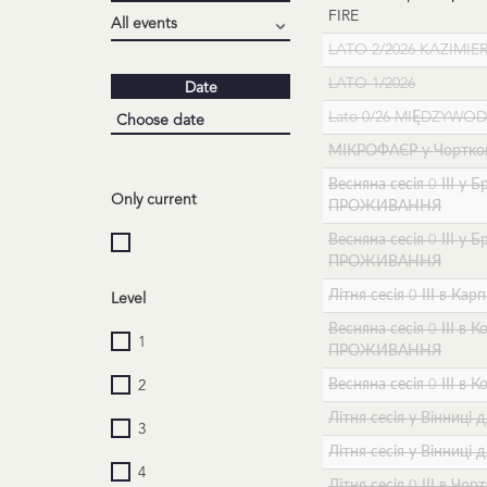
FIRE
LATO 2/2026 KAZIMIER
LATO 1/2026
Date
Lato 0/26 MIĘDZYWOD
МІКРОФАЄР у Чортко
Весняна сесія 0-ІІІ у 
Only current
ПРОЖИВАННЯ
Весняна сесія 0-ІІІ у 
ПРОЖИВАННЯ
Літня сесія 0-ІІІ в Кар
Level
Весняна сесія 0-ІІІ в К
1
ПРОЖИВАННЯ
Весняна сесія 0-ІІІ 
2
Літня сесія у Вінниці 
3
Літня сесія у Вінниці 
4
Літня сесія 0-ІІІ в Чо