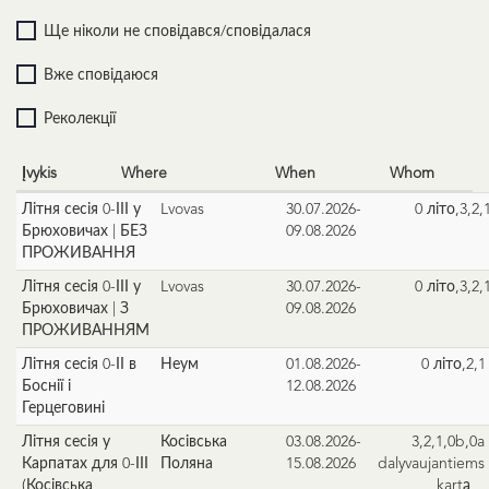
Ще ніколи не сповідався/сповідалася
Вже сповідаюся
Реколекції
Įvykis
Where
When
Whom
Літня сесія 0-ІІІ у
Lvovas
30.07.2026-
0 літо,3,2,
Брюховичах | БЕЗ
09.08.2026
ПРОЖИВАННЯ
Літня сесія 0-ІІІ у
Lvovas
30.07.2026-
0 літо,3,2,
Брюховичах | З
09.08.2026
ПРОЖИВАННЯМ
Літня сесія 0-ІІ в
Неум
01.08.2026-
0 літо,2,1
Боснії і
12.08.2026
Герцеговині
Літня сесія у
Косівська
03.08.2026-
3,2,1,0b,0a 
Карпатах для 0-ІІІ
Поляна
15.08.2026
dalyvaujantiems
(Косівська
kartą