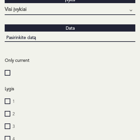
Įvykis
Data
Only current
Lygis
1
2
3
4