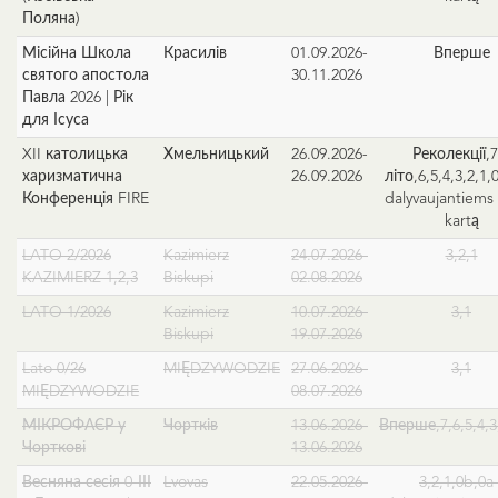
Поляна)
Місійна Школа
Красилів
01.09.2026-
Вперше
святого апостола
30.11.2026
Павла 2026 | Рік
для Ісуса
XII католицька
Хмельницький
26.09.2026-
Реколекції,7
харизматична
26.09.2026
літо,6,5,4,3,2,1,
Конференція FIRE
dalyvaujantiems
kartą
LATO 2/2026
Kazimierz
24.07.2026-
3,2,1
KAZIMIERZ 1,2,3
Biskupi
02.08.2026
LATO 1/2026
Kazimierz
10.07.2026-
3,1
Biskupi
19.07.2026
Lato 0/26
MIĘDZYWODZIE
27.06.2026-
3,1
MIĘDZYWODZIE
08.07.2026
МІКРОФАЄР у
Чортків
13.06.2026-
Вперше,7,6,5,4,3
Чорткові
13.06.2026
Весняна сесія 0-ІІІ
Lvovas
22.05.2026-
3,2,1,0b,0a 