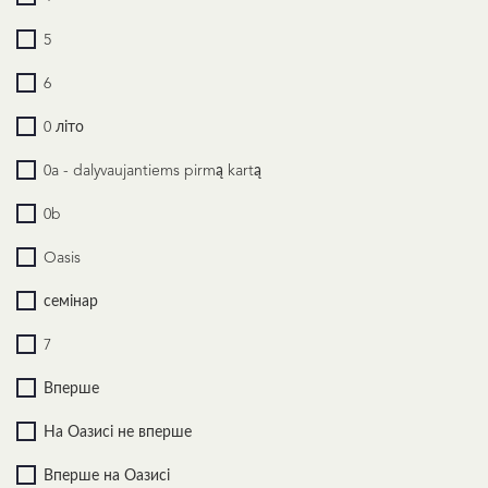
5
6
0 літо
0a - dalyvaujantiems pirmą kartą
0b
Oasis
семінар
7
Вперше
На Оазисі не вперше
Вперше на Оазисі