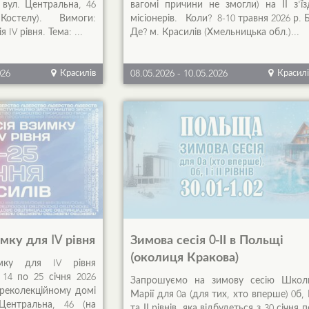
 вул. Центральна, 46
вагомі причини не змогли) на ІІ з'їз
Костелу). Вимоги:
місіонерів. Коли? 8-10 травня 2026 р. Б
 IV рівня. Тема: ...
Де? м. Красилів (Хмельницька обл.)...
026
Красилів
08.05.2026
-
10.05.2026
Красилі
имку для IV рівня
Зимова сесія 0-ІІ в Польщі
(околиця Кракова)
имку для IV рівня
 14 по 25 січня 2026
Запрошуємо на зимову сесію Школ
 реколекційному домі
Марії для 0а (для тих, хто вперше) 0б, І
Центральна, 46 (на
та ІІ рівнів, яка відбудеться з 30 січня п