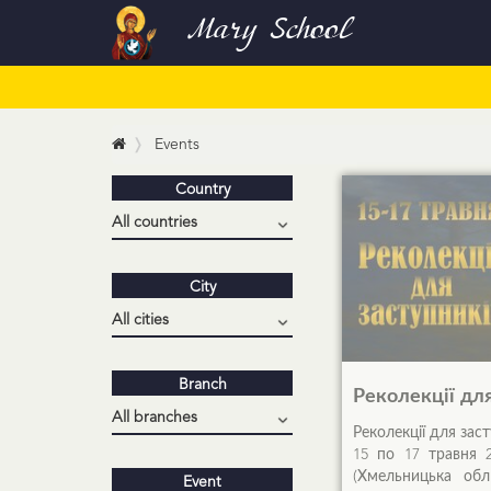
Mary School
Events
Country
City
Branch
Реколекції для
Реколекції для заст
15 по 17 травня 2
(Хмельницька обл
Event