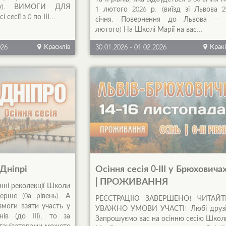
елу). ВИМОГИ ДЛЯ
1 лютого 2026 р. (виїзд зі Львова 2
сесії з 0 по ІІІ...
січня. Повернення до Львова – 
лютого) На Школі Марії на вас...
026
Красилів
30.01.2026
-
01.02.2026
Кракі
 Дніпрі
Осіння сесія 0-ІІІ у Брюховича
| ПРОЖИВАННЯ
нні реколекції Школи
ерше (0а рівень). А
РЕЄСТРАЦІЮ ЗАВЕРШЕНО! ЧИТАЙТ
моги взяти участь у
УВАЖНО УМОВИ УЧАСТІ! Любі друзі
нів (до ІІІ), то за
Запрошуємо вас на осінню сесію Школ