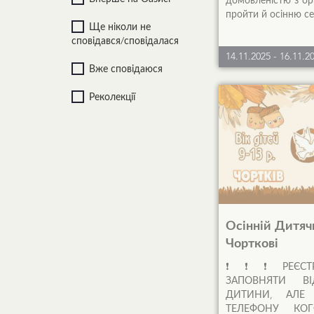
домовленістю з ор
пройти й осінню сес
Ще ніколи не
сповідався/сповідалася
14.11.2025
-
16.11.2
Вже сповідаюся
Реколекції
Осінній Дитяч
Чорткові
❗❗❗РЕЄСТРА
ЗАПОВНЯТИ В
ДИТИНИ, АЛЕ
ТЕЛЕФОНУ КОГ