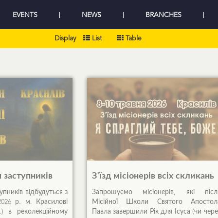
EVENTS
NEWS
BRANCHES
Display
List
Table
 заступників
З'їзд місіонерів всіх скликань
упників відбудуться з
Запрошуємо місіонерів, які післ
026 р. м. Красилові
Місійної Школи Святого Апостол
.) в реколекційному
Павла завершили Рік для Ісуса (чи чере