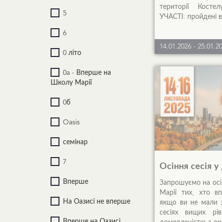
території Кост
5
УЧАСТІ: пройдені всі 
6
14.01.2026
-
25.01.2
0 літо
0a - Вперше на
Школу Марії
0б
Oasis
семінар
7
Осіння сесія у
Вперше
Запрошуємо на осі
Марії тих, хто вп
На Оазисі не вперше
якщо ви не мали з
сесіях вищих рів
Вперше на Оазисі