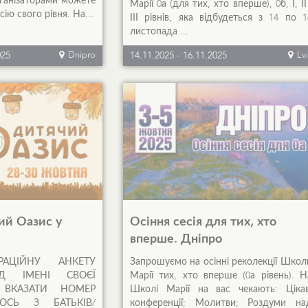
ганізаторами можете
Марії 0а (для тих, хто вперше), 0б, І, ІІ 
ію свого рівня. На...
ІІІ рівнів, яка відбудеться з 14 по 1
листопада ...
025
Dnipro
14.11.2025
-
16.11.2025
Lv
ий Оазис у
Осіння сесія для тих, хто
вперше. Дніпро
ЦІЙНУ АНКЕТУ
Запрошуємо на осінні реколекції Школ
ІД ІМЕНІ СВОЄЇ
Марії тих, хто вперше (0а рівень). Н
 ВКАЗАТИ НОМЕР
Школі Марії на вас чекають: Цікав
ОСЬ З БАТЬКІВ/
конференції; Молитви; Роздуми на