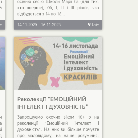
і
осінню сесію Школи Марії 0а (для тих,
6
хто вперше), 0б, І, ІІ і ІІІ рівнів, яка
відбудеться з 14 по 16...
iv
14.11.2025
-
16.11.2025
Lviv
Реколекції "ЕМОЦІЙНИЙ
ІНТЕЛЕКТ І ДУХОВНІСТЬ"
и
Запрошуємо охочих віком 18+ р на
а
реколекції "Емоційний інтелект і
і
духовність". На них ви більше почуєте
д
про маловідому, на наше розуміння,