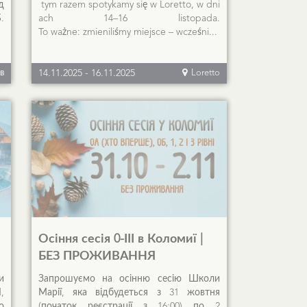
д
tym razem spotykamy się w Loretto, w dni
.
ach 14–16 listopada.
To ważne: zmieniliśmy miejsce – wcześni...
в
14.11.2025
-
16.11.2025
Loretto
Осіння сесія 0-ІІІ в Коломиї |
БЕЗ ПРОЖИВАННЯ
и
Запрошуємо на осінню сесію Школи
,
Марії, яка відбудеться з 31 жовтня
о
(початок реєстрації з 16:00) по 2