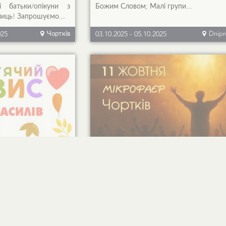
 батьки/опікуни з
Божим Словом; Малі групи...
лиць! Запрошуємо...
025
Чортків
03.10.2025
-
05.10.2025
Dnipr
ий Оазис у
МІКРОФАЄР у Чорткові
УВАГА! РЕЄСТРАЦІЯ ЗАВЕРШЕНА
ЗАПИС У РЕЗЕРВНИЙ СПИСО
ЦІЙНУ АНКЕТУ
ЗДІЙСНЮЄТЬСЯ ЧЕРЕЗ ВІДПОВІДН
ІД ІМЕНІ СВОЄЇ
ПОВІДОМЛЕННЯ НА VIBER +380 96 94
 ВКАЗАТИ НОМЕР
0362. ЧЕРГОВІСТЬ РОЗГЛЯДУ - ЗГІДН
ОСЬ З БАТЬКІВ/
ДАТИ І ЧАСУ НАДІСЛАНИХ...