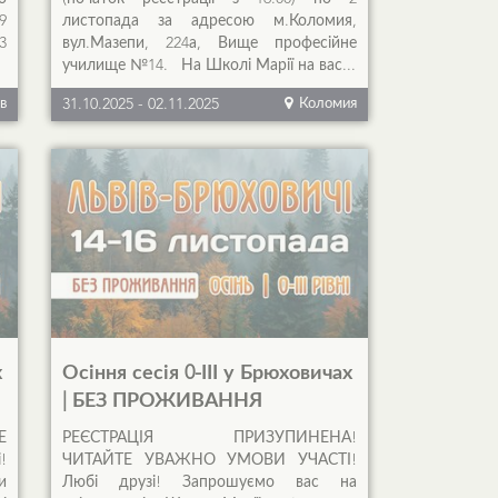
9
листопада за адресою м.Коломия,
3
вул.Мазепи, 224а, Вище професійне
училище №14. На Школі Марії на вас...
в
31.10.2025
-
02.11.2025
Коломия
х
Осіння сесія 0-ІІІ у Брюховичах
| БЕЗ ПРОЖИВАННЯ
Е
РЕЄСТРАЦІЯ ПРИЗУПИНЕНА!
!
ЧИТАЙТЕ УВАЖНО УМОВИ УЧАСТІ!
и
Любі друзі! Запрошуємо вас на