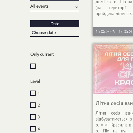
домі св. о. Піо на
(на території 
пройдена літня сесія
Date
15.05.2026
-
17.05.2
Only current
Level
1
Літня сесія вз
2
Літня сесія вз
3
відбуватиметься з
р. у м. Красилів в
4
о. Піо на вул. 