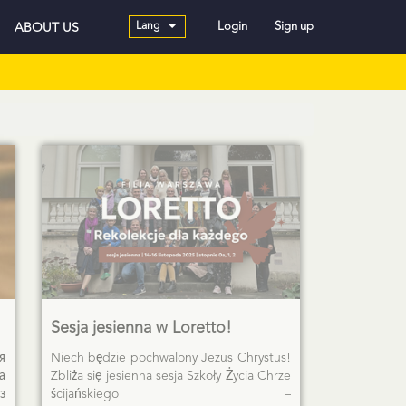
Lang
Login
Sign up
ABOUT US
Sesja jesienna w Loretto!
я
Niech będzie pochwalony Jezus Chrystus!
а
Zbliża się jesienna sesja Szkoły Życia Chrze
з
ścijańskiego –