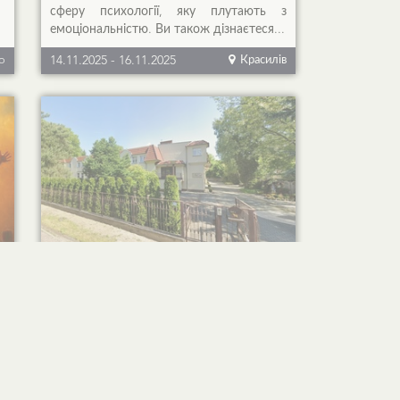
сферу психології, яку плутають з
емоціональністю. Ви також дізнаєтеся...
o
14.11.2025
-
16.11.2025
Красилів
Poznań Jesień'25
!
Sesja Szkoły Życia - Szkoły Maryi to bogaty
К
czas relacji z drugim człowiekiem i z
Е
Bogiem, który pragnie uczestniczyć w
4
Twoim zyciu! TERMIN I MIEJSCE SESJI
О
KIEDY? 3-5 października 2025 r. (piątek -
niedziela) Rejestracja uczestników oraz...