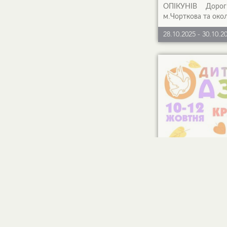
ОПІКУНІВ Дорогі
м.Чорткова та око
28.10.2025
-
30.10.2
Осінній Дитяч
Красилові
❗❗❗РЕЄСТРА
ЗАПОВНЯТИ В
ДИТИНИ, АЛЕ
ТЕЛЕФОНУ КОГ