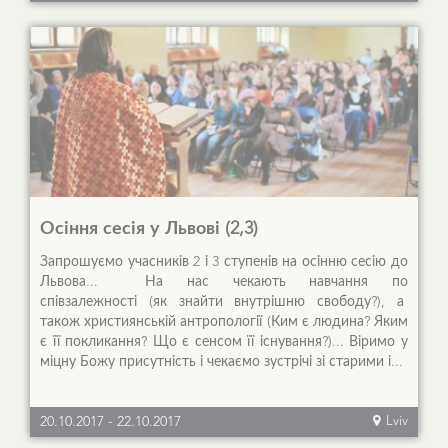
Осіння сесія у Львові (2,3)
Запрошуємо учасників 2 і 3 ступенів на осінню сесію до
Львова... На нас чекають навчання по
співзалежності (як знайти внутрішню свободу?), а
також християнській антропології (Ким є людина? Яким
є її покликання? Що є сенсом її існування?)... Віримо у
міцну Божу присутність і чекаємо зустрічі зі старими і...
20.10.2017
-
22.10.2017
Lviv