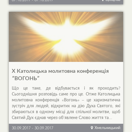
07.10.2017
-
07.10.2017
Х Католицька молитовна конференція
“ВОГОНЬ”
Що це таке, де відбувається і як проходить?
Сьогоднішня розповідь саме про це. Отже Католицька
молитовна конференція «Вогонь» – це харизматична
зустріч для людей, відкритих на дію Духа Святого, які
збираються в одному місці для спільної молитви, щоб
Святий Дух єднав через об’явлене Слово життя та...
30.09.2017
-
30.09.2017
Хмельницький