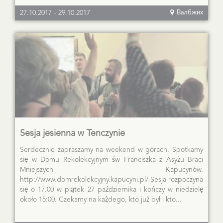
27.10.2017
-
29.10.2017
Валбжих
Sesja jesienna w Tenczynie
Serdecznie zapraszamy na weekend w górach. Spotkamy
się w Domu Rekolekcyjnym św Franciszka z Asyżu Braci
Mniejszych Kapucynów.
http://www.domrekolekcyjny.kapucyni.pl/ Sesja rozpoczyna
się o 17.00 w piątek 27 października i kończy w niedzielę
około 15:00. Czekamy na każdego, kto już był i kto...