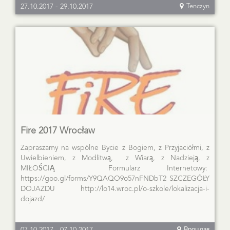
27.10.2017
-
29.10.2017
Tenczyn
Fire 2017 Wrocław
Zapraszamy na wspólne Bycie z Bogiem, z Przyjaciółmi, z
Uwielbieniem, z Modlitwą, z Wiarą, z Nadzieją, z
MIŁOŚCIĄ Formularz Internetowy:
https://goo.gl/forms/Y9QAQO9o57nFNDbT2 SZCZEGÓŁY
DOJAZDU http://lo14.wroc.pl/o-szkole/lokalizacja-i-
dojazd/
Вроцлав