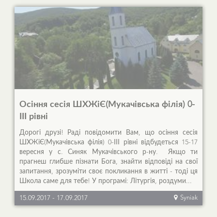
Осіння сесія ШХЖіЄ(Мукачівська філія) 0-
ІІІ рівні
Дорогі друзі! Раді повідомити Вам, що осіння сесія
ШХЖіЄ(Мукачівська філія) 0-ІІІ рівні відбудеться 15-17
вересня у с. Синяк Мукачівського р-ну. Якщо ти
прагнеш глибше пізнати Бога, знайти відповіді на свої
запитання, зрозуміти своє покликання в житті - тоді ця
Школа саме для тебе! У програмі: Літургія, роздуми...
15.09.2017
-
17.09.2017
Syniak