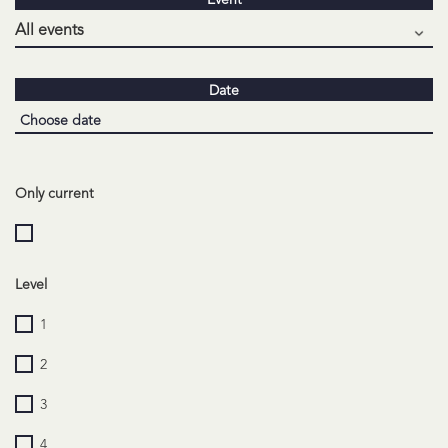
Event
Date
Only current
Level
1
2
3
4