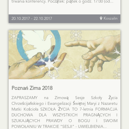
trwania konferencji. Początek: piątek o godz. 17:00 (od...
20.10.2017
-
22.10.2017
Koszalin
Poznań Zima 2018
ZAPRASZAMY na Zimową Sesje Szkoły Życia
Chrześcijańskiego i Ewangelizacji Świętej Maryi z Nazaretu
Matki Kościoła SZKOŁA ŻYCIA TO 7-letnia FORMACJA
DUCHOWA DLA WSZYSTKICH PRAGNĄCYCH I
SZUKAJĄCYCH PRAWDY O BOGU I SWOIM
POWOŁANIU W TRAKCIE "SESJI" - UWIELBIENIA...