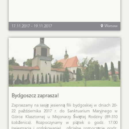
17.11.2017
-
19.11.2017
Warsaw
Bydgoszcz zaprasza!
Zapraszamy na sesję jesienną filii bydgoskiej w dniach 20-
22 października 2017 r. do Sanktuarium Maryjnego w
Górce Klasztornej u Misjonarzy Świętej Rodziny (89-310
Łobżenica). Rozpoczynamy w piątek o godz. 17:00
(rejestracja i rozlokowanie), oficjalne rozpoczęcie godz.