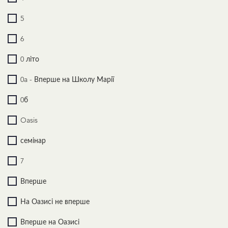
5
6
0 літо
0a - Вперше на Школу Марії
0б
Oasis
семінар
7
Вперше
На Оазисі не вперше
Вперше на Оазисі