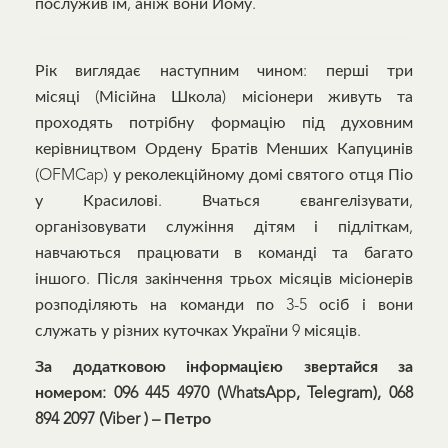
послужив їм, аніж вони Йому.
Рік виглядає наступним чином: перші три
місяці (Місійна Школа) місіонери живуть та
проходять потрібну формацію під духовним
керівництвом Ордену Братів Менших Капуцинів
(OFMCap) у реколекційному домі святого отця Піо
у Красилові. Вчаться євангелізувати,
організовувати служіння дітям і підліткам,
навчаються працювати в команді та багато
іншого. Після закінчення трьох місяців місіонерів
розподіляють на команди по 3-5 осіб і вони
служать у різних куточках України 9 місяців.
За додатковою інформацією звертайся за
номером: 096 445 4970
(WhatsApp, Telegram), 068
894 2097 (Viber ) – Петро