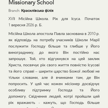
Missionary School
Branch:
Красилівська філія
XVIІ Місійна Школа. Рік для Ісуса. Початок
1 вересня 2026 р. Б.
Місійна Школа апостола Павла заснована в 2010 р.
як відповідь на потребу учасників Школи Марії
послужити Господу більше та глибше у Його
винограднику, до якого Він постійно нас
запрошує. Той, хто відгукнувся на цей заклик
Христа, посвячує рік свого життя повністю Ісусові
та його справі – ширити царство Божої любові не
тільки словами, але й вчинками там, де Він
попросить. У цей час кожен місіонер досвідчує
особливу підтримку Господа та Його
допомогу. Свідчення людей, котрі пройшли цей
рік вражають - кажуть, що Господь більше