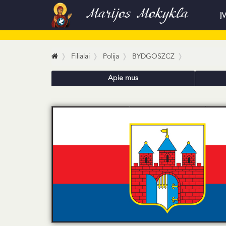
Marijos Mokykla
Į
Filialai
Polija
BYDGOSZCZ
Apie mus