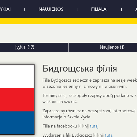
VYKIAI
NAUJIENOS
FILIALAI
Įvykiai (17)
Naujienos (1)
Бидгощська філія
Filia Bydgoszcz sedecznie zaprasza na sesje wee
w sezonie jesiennym, zimowym i wiosennym.
Terminy sesji, szczegóły i zapisy bedą podane w 
właśnie ich szukać.
Zapraszamy równiez na naszą stronę internetową 
informacje o Szkole Życia.
Filia na facebooku kliknij
tutaj
Wydarzenia filii Bydgoszcz kliknij
tutaj