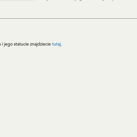
________________________________________________________________
i jego statucie znajdziecie
tutaj
.