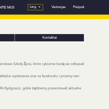
Lang
Vartotojas
Prisijunk
APIE MUS
Kontaktai
kendowe Szkoły Życia, które cykicznie bedą sie odbywać
zakładce wydarzenia oraz na facebooku i prosimy tam
filii Bydgoszcz, gdzie będziemy prezentować aktualne