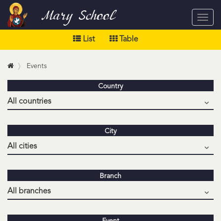
Mary School
Toggl
navig
List
Table
Events
Country
City
Branch