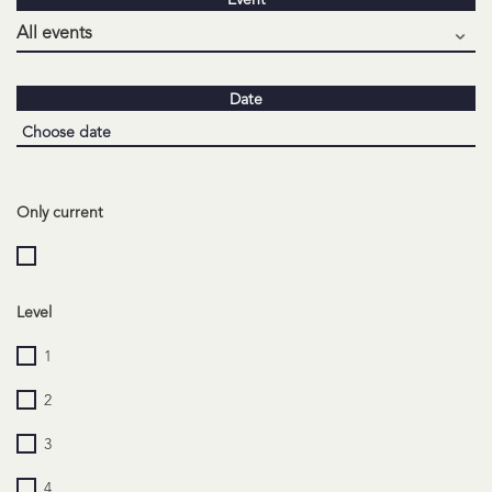
Event
Date
Only current
Level
1
2
3
4