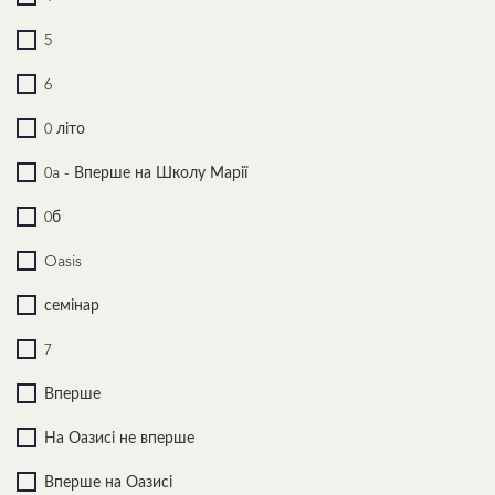
5
6
0 літо
0a - Вперше на Школу Марії
0б
Oasis
семінар
7
Вперше
На Оазисі не вперше
Вперше на Оазисі