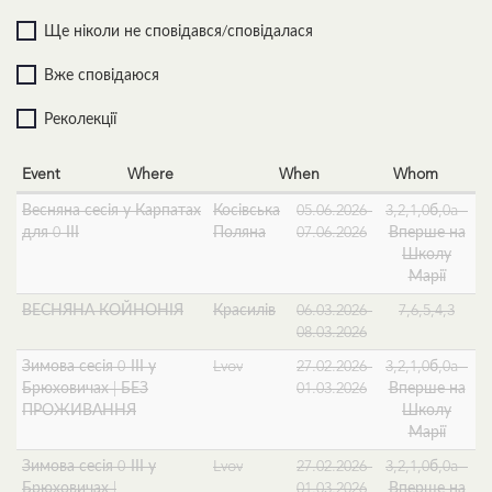
Ще ніколи не сповідався/сповідалася
Вже сповідаюся
Реколекції
Event
Where
When
Whom
Весняна сесія у Карпатах
Косівська
05.06.2026-
3,2,1,0б,0a -
для 0-ІІІ
Поляна
07.06.2026
Вперше на
Школу
Марії
ВЕСНЯНА КОЙНОНІЯ
Красилів
06.03.2026-
7,6,5,4,3
08.03.2026
Зимова сесія 0-ІІІ у
Lvov
27.02.2026-
3,2,1,0б,0a -
Брюховичах | БЕЗ
01.03.2026
Вперше на
ПРОЖИВАННЯ
Школу
Марії
Зимова сесія 0-ІІІ у
Lvov
27.02.2026-
3,2,1,0б,0a -
Брюховичах |
01.03.2026
Вперше на