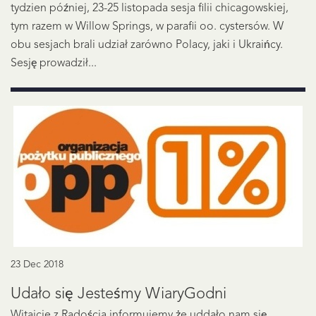
tydzien później, 23-25 listopada sesja filii chicagowskiej,
tym razem w Willow Springs, w parafii oo. cystersów. W
obu sesjach brali udział zarówno Polacy, jaki i Ukraińcy.
Sesję prowadził...
23 Dec 2018
Udało się Jesteśmy WiaryGodni
Witajcie z Radościa informujemy że uddało nam się