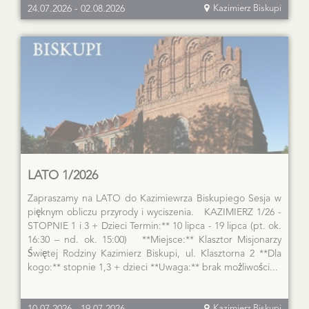
24.07.2026
-
02.08.2026
Kazimierz Biskupi
LATO 1/2026
Zapraszamy na LATO do Kazimiewrza Biskupiego Sesja w
pięknym obliczu przyrody i wyciszenia. KAZIMIERZ 1/26 -
STOPNIE 1 i 3 + Dzieci Termin:** 10 lipca - 19 lipca (pt. ok.
16:30 – nd. ok. 15:00) **Miejsce:** Klasztor Misjonarzy
Świętej Rodziny Kazimierz Biskupi, ul. Klasztorna 2 **Dla
kogo:** stopnie 1,3 + dzieci **Uwaga:** brak możliwości...
Kazimierz Biskupi