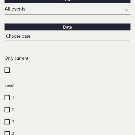
Event
Date
Only current
Level
1
2
3
4