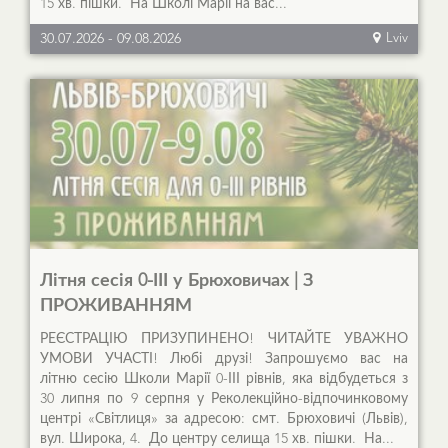
15 хв. пішки. На Школі Марії на вас...
30.07.2026
-
09.08.2026
Lviv
Літня сесія 0-ІІІ у Брюховичах | З
ПРОЖИВАННЯМ
РЕЄСТРАЦІЮ ПРИЗУПИНЕНО! ЧИТАЙТЕ УВАЖНО
УМОВИ УЧАСТІ! Любі друзі! Запрошуємо вас на
літню сесію Школи Марії 0-ІІІ рівнів, яка відбудеться з
30 липня по 9 серпня у Реколекційно-відпочинковому
центрі «Світлиця» за адресою: смт. Брюховичі (Львів),
вул. Широка, 4. До центру селища 15 хв. пішки. На...