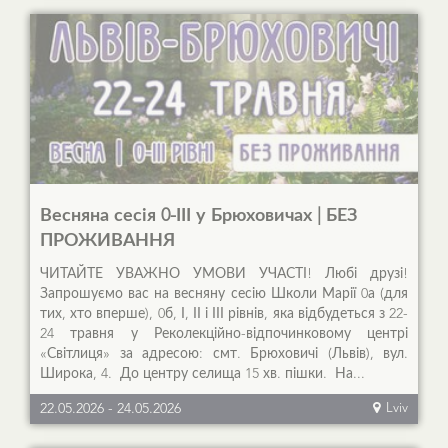
Весняна сесія 0-ІІІ у Брюховичах | БЕЗ
ПРОЖИВАННЯ
ЧИТАЙТЕ УВАЖНО УМОВИ УЧАСТІ! Любі друзі!
Запрошуємо вас на весняну сесію Школи Марії 0а (для
тих, хто вперше), 0б, І, ІІ і ІІІ рівнів, яка відбудеться з 22-
24 травня у Реколекційно-відпочинковому центрі
«Світлиця» за адресою: смт. Брюховичі (Львів), вул.
Широка, 4. До центру селища 15 хв. пішки. На...
22.05.2026
-
24.05.2026
Lviv