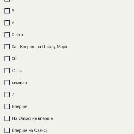
5
6
0 літо
0a - Вперше на Школу Марії
0б
Oasis
семінар
7
Вперше
На Оазисі не вперше
Вперше на Оазисі