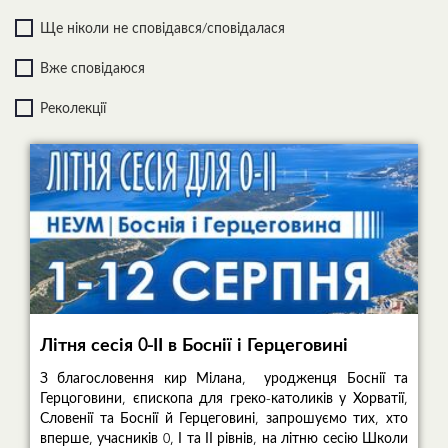
Ще ніколи не сповідався/сповідалася
Вже сповідаюся
Реколекції
Літня сесія 0-ІІ в Боснії і Герцеговині
З благословення кир Мілана, уродженця Боснії та
Герцоговини, єпископа для греко-католиків у Хорватії,
Словенії та Боснії й Герцеговині, запрошуємо тих, хто
вперше, учасників 0, І та ІІ рівнів, на літню сесію Школи