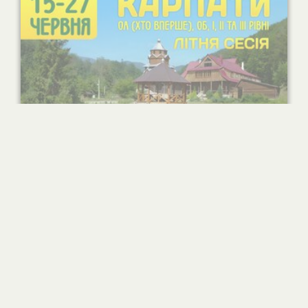
Літня сесія 0-ІІІ в Карпатах (Дора)
Друзі! Коломийська філія запрошує вас на літню
сесію для 0, І, ІІ та ІІІ рівнів, яка відбуватиметься в
Карпатах з 15 по 27 червня 2026 р. у реколекційному
центрі Коломийської єпархії УГКЦ, який розташований
у с.Дора, Надвірнянського району, Івано-Франківської
області. Реколекційний дім розташований за селом на...
15.06.2026
-
27.06.2026
Яремче