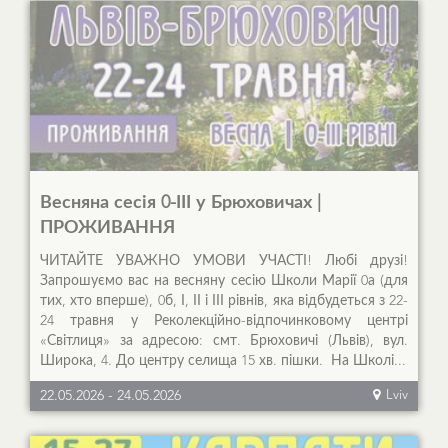
Весняна сесія 0-ІІІ у Брюховичах |
ПРОЖИВАННЯ
ЧИТАЙТЕ УВАЖНО УМОВИ УЧАСТІ! Любі друзі!
Запрошуємо вас на весняну сесію Школи Марії 0а (для
тих, хто вперше), 0б, І, ІІ і ІІІ рівнів, яка відбудеться з 22-
24 травня у Реколекційно-відпочинковому центрі
«Світлиця» за адресою: смт. Брюховичі (Львів), вул.
Широка, 4. До центру селища 15 хв. пішки. На Школі...
22.05.2026
-
24.05.2026
Lviv