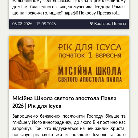
мальовничому селі Косівська Поляна в реколекційному
домі ім. блаженного священомученика Теодора Ромжі,
що на греко-католицької парафії Покрову Пресвятої...
03.08.2026
-
15.08.2026
Косівська Поляна
Місійна Школа святого апостола Павла
2026 | Рік для Ісуса
Запрошуємо бажаючих послужити Господу більше та
глибше у Його винограднику, до якого Він постійно нас
запрошує. Той, хто відгукнеться на цей заклик Христа,
посвячує рік свого життя повністю Ісусові та його