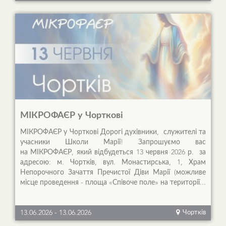
МІКРОФАЄР у Чорткові
МІКРОФАЄР у Чорткові Дорогі духівники, служителі та
учасники Школи Марії! Запрошуємо вас
на МІКРОФАЄР, який відбудеться 13 червня 2026 р. за
адресою: м. Чортків, вул. Монастирська, 1, Храм
Непорочного Зачаття Пречистої Діви Марії (можливе
місце проведення - площа «Співоче поле» на території...
13.06.2026
-
13.06.2026
Чортків