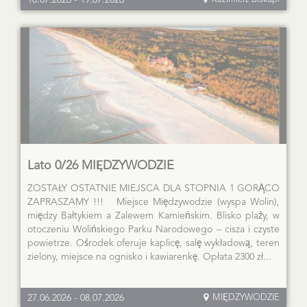
10.07.2026
-
19.07.2026
Lato 0/26 MIĘDZYWODZIE
ZOSTAŁY OSTATNIE MIEJSCA DLA STOPNIA 1 GORĄCO
ZAPRASZAMY !!! Miejsce Międzywodzie (wyspa Wolin),
między Bałtykiem a Zalewem Kamieńskim. Blisko plaży, w
otoczeniu Wolińskiego Parku Narodowego – cisza i czyste
powietrze. Ośrodek oferuje kaplicę, salę wykładową, teren
zielony, miejsce na ognisko i kawiarenkę. Opłata 2300 zł...
27.06.2026
-
08.07.2026
MIĘDZYWODZIE