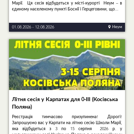
Марії. Ця сесія відбудеться у місті-курорті Неум – в
єдиному населеному пункті Боснії і Герцеговини, що...
01.08.2026
-
12.08.2026
Неум
Літня сесія у Карпатах для 0-ІІІ (Косівська
Поляна)
Реєстрація тимчасово призупинена! Дорогі!
Запрошуємо вас у Карпати на літню сесію Школи Марії,
яка відбудеться з 3 по 15 серпня 2026 р. у