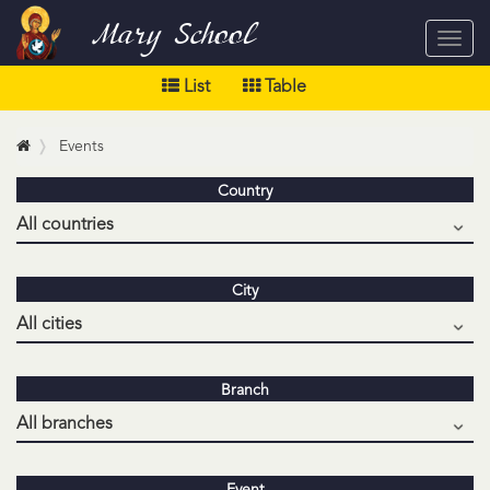
Mary School
Toggl
navig
List
Table
Events
Country
City
Branch