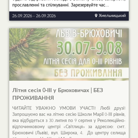
прославленні та спілкуванні. Зарезервуйте час...
26.09.2026
-
26.09.2026
Хмельницький
Літня сесія 0-ІІІ у Брюховичах | БЕЗ
ПРОЖИВАННЯ
ЧИТАЙТЕ УВАЖНО УМОВИ УЧАСТІ! Любі друзі!
Запрошуємо вас на літню сесію Школи Марії 0-ІІІ рівнів,
яка відбудеться з 30 липня по 9 серпня у Реколекційно-
відпочинковому центрі «Світлиця» за адресою: смт.
Брюховичі (Львів), вул. Широка, 4. До центру селища