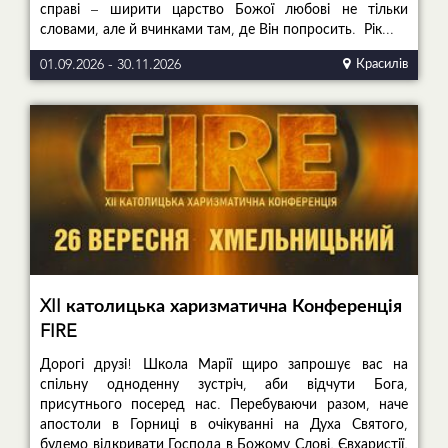
справі – ширити царство Божої любові не тільки
словами, але й вчинками там, де Він попросить. Рік...
01.09.2026
-
30.11.2026
Красилів
XII католицька харизматична Конференція
FIRE
Дорогі друзі! Школа Марії щиро запрошує вас на
спільну одноденну зустріч, аби відчути Бога,
присутнього посеред нас. Перебуваючи разом, наче
апостоли в Горниці в очікуванні на Духа Святого,
будемо відкривати Господа в Божому Слові, Євхаристії,