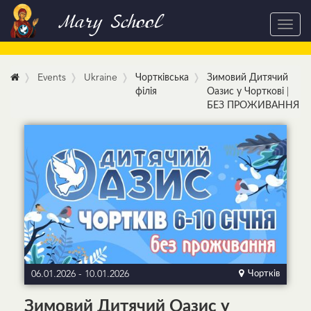
Mary School
Toggl
navig
Events
Ukraine
Чортківська
Зимовий Дитячий
філія
Оазис у Чорткові |
БЕЗ ПРОЖИВАННЯ
06.01.2026
-
10.01.2026
Чортків
Зимовий Дитячий Оазис у