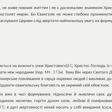
а, не живе повним життям і не є досконалим знаменом Хри
постолят мирян. Бо Євангеліє не може глибоко проникнути
заснуванні Церкви слід звертати найпильнішу увагу на форм
ється на кожного учня Христового[61], Христос-Господь із 
ти між народами (пор. Мт. 3:13н). Тому Він через Святого 
місіонерське покликання в серця окремих людей і викликає до
ідувати євангельську благовість як окремий свій обов'язок.
ати вже в часі формування, підносячи й живлячи своє д
диною молитви, горіти духом сили, любові й поміркованост
1), в дусі жертовності нехай носить у собі вмирання Ісуса