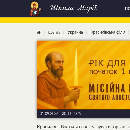
Школа Марії
ПО
Events
Украина
Красилівська філія
01.09.2026
-
30.11.2026
Красилові. Вчаться євангелізувати, організ