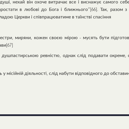
 душі, нехай він охоче витрачає все і виснажує самого себе
ростати в любові до Бога і ближнього”[66]. Так, разом з
ладою Церкви і співпрацюватиме в таїнстві спасіння
 сестри, миряни, кожен своєю мірою - мусять бути підгото
ви[67]
и душпастирською ревністю, однак слід подавати окреме, 
 у місійній діяльності, слід набути відповідного до обстави