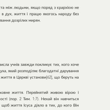
ста між людьми, якщо поряд з єрархією не
 в дух, життя і працю якогось народу без
ування дозрілих мирян.
числа учнів завжди покликує тих, кого хоче
Духа, який розподіляє благодатні дарування
 життя в Церкві установи[62], що беруть на
уховне життя. Перейнятий живою вірою і
і (пор. 2 Тим. 1:7). Нехай він навчиться
, щоб життя Ісуса діяло в тих, до кого Він