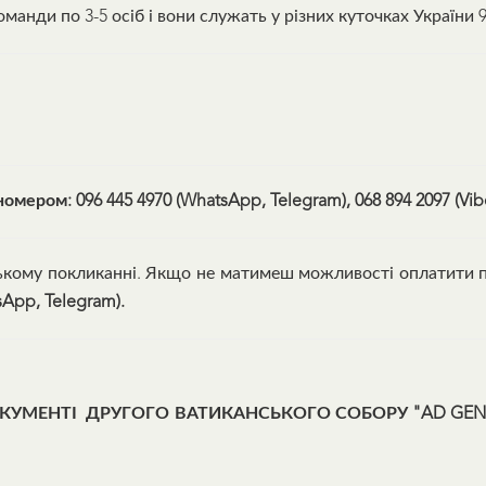
манди по 3-5 осіб і вони служать у різних куточках України 9
омером: 096 445 4970
(WhatsApp, Telegram), 068 894 2097 (Vib
рському покликанні. Якщо не матимеш можливості оплатити 
sApp, Telegram).
КУМЕНТІ ДРУГОГО ВАТИКАНСЬКОГО СОБОРУ "AD GENTE