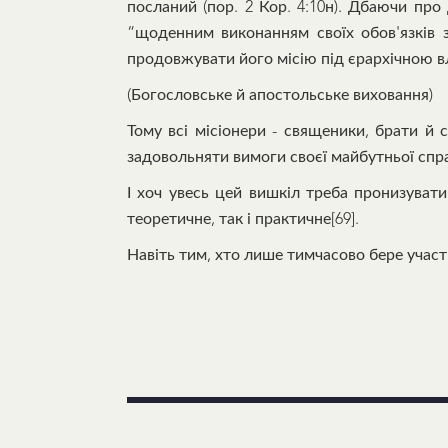
посланий (пор. 2 Кор. 4:10н). Дбаючи про
“щоденним виконанням своїх обов'язків з
продовжувати його місію під єрархічною в
(Богословське й апостольське виховання)
Тому всі місіонери - священики, брати й
задовольняти вимоги своєї майбутньої спра
І хоч увесь цей вишкіл треба пронизуват
теоретичне, так і практичне[69].
Навіть тим, хто лише тимчасово бере участь