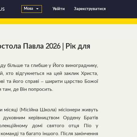
Мова
Увійти
Зареєструватися
US
стола Павла 2026 | Рік для
у більше та глибше у Його винограднику,
й, хто відгукнеться на цей заклик Христа,
ові та його справі – ширити царство Божої
и там, де Він попросить.
и місяці (Місійна Школа) місіонери живуть
 духовним керівництвом Ордену Братів
лекційному домі святого отця Піо у
 команді та багато іншого. Після закінчення