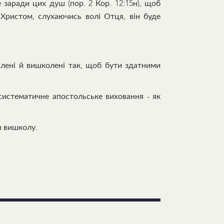
 заради цих душ (пор. 2 Кор. 12:15н), щоб
 Христом, слухаючись волі Отця, він буде
влені й вишколені так, щоб бути здатними
систематичне апостольське виховання - як
н вишколу.