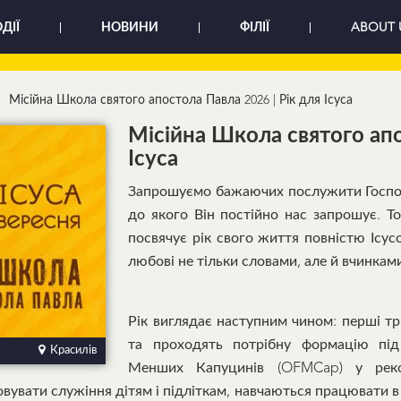
ДІЇ
НОВИНИ
ФІЛІЇ
ABOUT 
Місійна Школа святого апостола Павла 2026 | Рік для Ісуса
Місійна Школа святого апо
Ісуса
Запрошуємо бажаючих послужити Господ
до якого Він постійно нас запрошує. То
посвячує рік свого життя повністю Ісус
любові не тільки словами, але й вчинкам
Рік виглядає наступним чином: перші тр
та проходять потрібну формацію під
Красилів
Менших Капуцинів (OFMCap) у реко
овувати служіння дітям і підліткам, навчаються працювати в