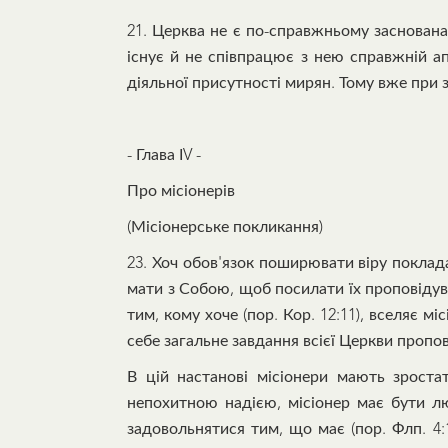
21. Церква не є по-справжньому заснован
існує й не співпрацює з нею справжній а
діяльної присутності мирян. Тому вже при 
- Глава ІV -
Про місіонерів
(Місіонерське покликання)
23. Хоч обов'язок поширювати віру поклада
мати з Собою, щоб посилати їх проповідува
тим, кому хоче (пор. Кор. 12:11), вселяє 
себе загальне завдання всієї Церкви пропов
В цій настанові місіонери мають зрост
непохитною надією, місіонер має бути лю
задовольнятися тим, що має (пор. Флп. 4:1