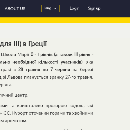
Lang
Login
Sign up
ABOUT US
ля ІІІ) в Греції
Школи Марії
0 - І рівнів (а також III рівня -
ьно необхідної кількості учасників)
, яка
утракі
з 28 травня по 7 червня
на березі
д
зі Львова планується зранку 27-го травня,
ервня.
тичний центр.
ами та кришталево прозорою водою, які
» ЄС. Курорт оточений горами та хвойними
вим ароматом.