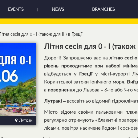
EVENTS
NEWS
BRANCHES
Літня сесія для 0 - І (також для ІІІ) в Греції
Літня сесія для 0 - І (також д
Дорогі! Запрошуємо вас на
літню сесію
рівень проходитиме при наборі мінімал
відбудеться у
Греції
у місті-курорті Л
Коринтської затоки Іонічного моря.
Виїз
а
повернення
до Львова – 8-го або 9-го ч
Лутракі
– всесвітньо відомий гідрокліма
Місто відоме своїми гальковими пляж
регулярно отримують «блакитні прапори
Лутракі
лісами, повітря насичене йодом і сосно