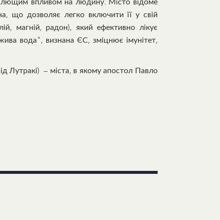
 цілющим впливом на людину. Місто відоме
а, що дозволяє легко включити її у свій
ій, магній, радон), який ефективно лікує
жива вода", визнана ЄС, зміцнює імунітет,
від Лутракі) – міста, в якому апостол Павло