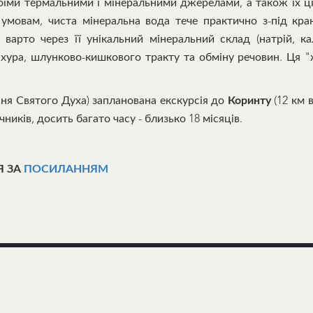
воїми термальними і мінеральними джерелами, а також їх
умовам, чиста мінеральна вода тече практично з-під кран
варто через її унікальний мінеральний склад (натрій, кал
хура, шлунково-кишкового тракту та обміну речовин. Ця "
лання Святого Духа) запланована екскурсія до
Коринту
(12 км 
чників, досить багато часу - близько 18 місяців.
Я ЗА
ПОСИЛАННЯМ