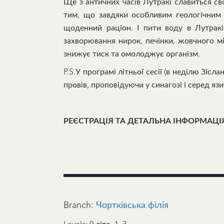
Ще з античних часів Лутракі славиться с
тим, що завдяки особливим геологічним 
щоденний раціон. І пити воду в Лутракі 
захворювання нирок, печінки, жовчного мі
знижує тиск та омолоджує організм.
P.S.У програмі літньої сесії (в неділю Зіс
провів, проповідуючи у синагозі і серед язи
РЕЄСТРАЦІЯ ТА ДЕТАЛЬНА ІНФОРМАЦІ
Branch:
Чортківська філія