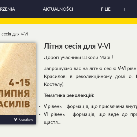
RZENIA
AKTUALNOŚCI
FILIE
 сесія для V-VI
Літня сесія для V-VI
Дорогі учасники Школи Марії!
Запрошуємо вас на літню сесію
V-VI
рівн
Красилові в реколекційному домі о. П
Костелу).
Тематика реколекцій:
V
рівень – формація, що присвячена внут
VI
рівень – формація, що веде до прав
Krasiłów
щастя...