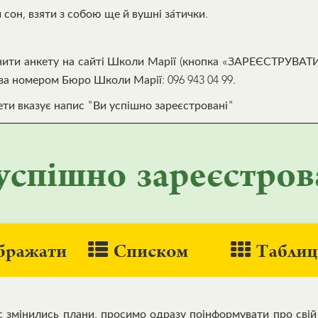
сон, взяти з собою ще й вушні за́тички.
внити анкету на сайті Школи Марії (кнопка «ЗАРЕЄСТРУВАТ
за номером Бюро Школи Марії: 096 943 04 99.
ети вказує напис "Ви успішно зареєстровані"
с змінились плани, просимо одразу поінформувати про свій