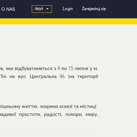
Język
Login
Zarejestruj się
O NAS
ів, яка відбуватиметься з 4 по 15 липня у м.
іо на вул. Центральна 46 (на території
рішньому життю, зокрема аскезі та містиці
дивої простоти, радості, покори, миру,