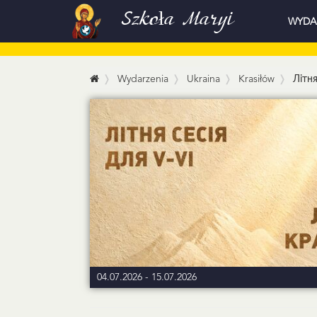
Szkoła Maryi
WYDA
Wydarzenia
Ukraina
Krasiłów
Літня
04.07.2026
-
15.07.2026