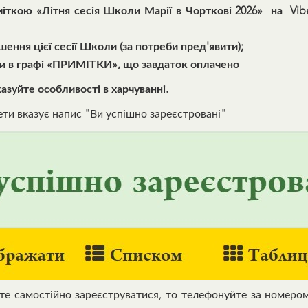
іткою «Літня сесія Школи Марії в Чорткові 2026» на Viber
ення цієї сесії Школи (за потреби пред'явити);
ши в графі «ПРИМІТКИ», що завдаток оплачено
азуйте особливості в харчуванні.
ети вказує напис "Ви успішно зареєстровані"
е самостійно зареєструватися, то телефонуйте за номеро