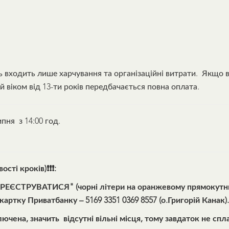
ть входить лише харчування та організаційні витрати. Якщо в
ей віком від 13-ти років передбачається повна оплата.
ипня з 14:00 год.
сті кроків)
❗❗❗
:
АРЕЄСТРУВАТИСЯ" (чорні літери на оранжевому прямокутн
артку Приватбанку – 5169 3351 0369 8557 (о.Григорій Канак).
а, значить відсутні вільні місця, тому завдаток не спла