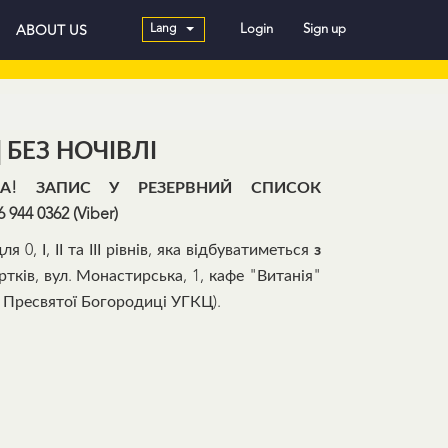
Lang
Login
Sign up
ABOUT US
і | БЕЗ НОЧІВЛІ
ЕНА! ЗАПИС У РЕЗЕРВНИЙ СПИСОК
4 0362 (Viber)
ля 0, І, ІІ та ІІІ рівнів, яка відбуватиметься
з
тків, вул. Монастирська, 1, кафе "Витанія"
я Пресвятої Богородиці УГКЦ).