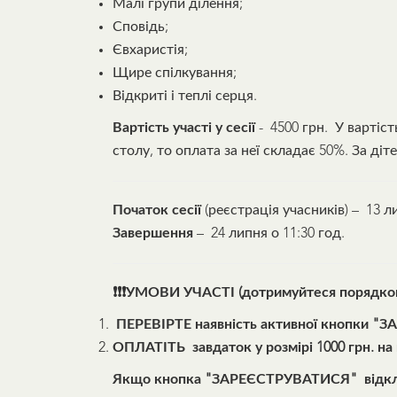
Малі групи ділення;
Сповідь;
Євхаристія;
Щире спілкування;
Відкриті і теплі серця.
Вартість участі у сесії
- 4500 грн. У вартіс
столу, то оплата за неї складає 50%. За діт
Початок сесії
(реєстрація учасників) – 13 л
Завершення
– 24 липня о 11:30 год.
❗❗❗
УМОВИ УЧАСТІ (дотримуйтеся порядково
ПЕРЕВІРТЕ наявність активної кнопки "З
ОПЛАТІТЬ завдаток у розмірі 1000 грн. на к
Якщо кнопка "ЗАРЕЄСТРУВАТИСЯ" відключен