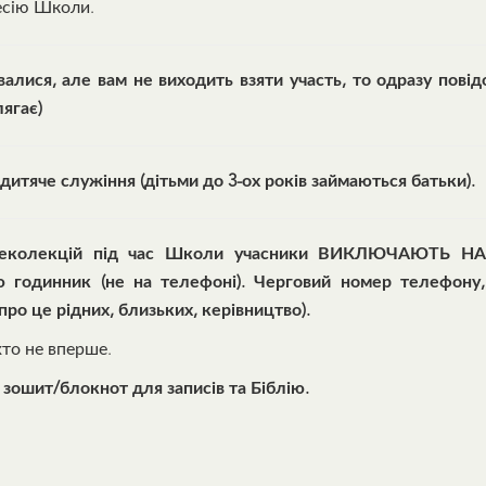
есію Школи.
лися, але вам не виходить взяти участь, то одразу повід
ягає)
 дитяче служіння (дітьми до 3-ох років займаються батьки).
реколекцій під час Школи учасники ВИКЛЮЧАЮТЬ 
ю годинник (не на телефоні). Черговий номер телефону
про це рідних, близьких, керівництво).
хто не вперше.
 зошит/блокнот для записів та Біблію.