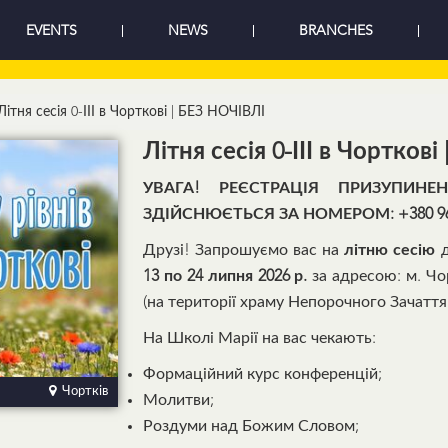
EVENTS
NEWS
BRANCHES
Літня сесія 0-ІІІ в Чорткові | БЕЗ НОЧІВЛІ
Літня сесія 0-ІІІ в Чортков
УВАГА! РЕЄСТРАЦІЯ ПРИЗУПИН
ЗДІЙСНЮЄТЬСЯ ЗА НОМЕРОМ: +380 96 94
Друзі! Запрошуємо вас на
літню сесію
д
13 по 24 липня 2026 р.
за адресою: м. Чор
(на території храму Непорочного Зачатт
На Школі Марії на вас чекають:
Формаційний курс конференцій;
Чортків
Молитви;
Роздуми над Божим Словом;