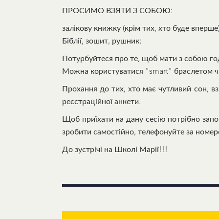
ПРОСИМО ВЗЯТИ З СОБОЮ:
залікову книжку (крім тих, хто буде впер
Біблії, зошит, рушник;
Потурбуйтеся про те, щоб мати з собою год
Можна користуватися "smart" браслетом чи 
Прохання до тих, хто має чутливий сон, вз
реєстраційної анкети.
Щоб приїхати на дану сесію потрібно за
зробити самостійно, телефонуйте за номе
До зустрічі на Школі Марії!!!