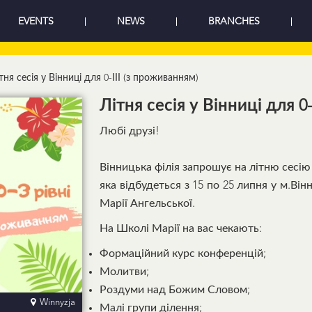
EVENTS
NEWS
BRANCHES
тня сесія у Вінниці для 0-ІІІ (з проживанням)
Літня сесія у Вінниці для 0
Любі друзі!
Вінницька філія запрошує на літню сесію шко
яка відбудеться з 15 по 25 липня у м.Ві
Марії Ангельської.
На Школі Марії на вас чекають:
Формаційний курс конференцій;
Молитви;
Роздуми над Божим Словом;
Winnyzja
Малі групи ділення;