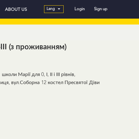
Lang
Login
Sign up
ABOUT US
-ІІІ (з проживанням)
ли Марії для 0, І, ІІ і ІІІ рівнів,
нниця, вул.Соборна 12 костел Пресвятої Діви