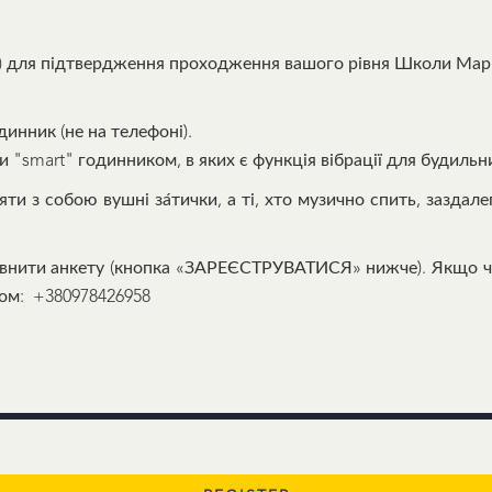
ше) для підтвердження проходження вашого рівня Школи Марі
инник (не на телефоні).
"smart" годинником, в яких є функція вібрації для будильн
яти з собою вушні за́тички, а ті, хто музично спить, заздал
повнити анкету (кнопка «ЗАРЕЄСТРУВАТИСЯ» нижче). Якщо ч
ром: +380978426958