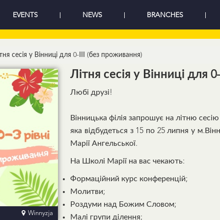
EVENTS
NEWS
BRANCHES
тня сесія у Вінниці для 0-ІІІ (без проживання)
Літня сесія у Вінниці для 0
Любі друзі!
Вінницька філія запрошує на літню сесію шко
яка відбудеться з 15 по 25 липня у м.Ві
Марії Ангельської.
На Школі Марії на вас чекають:
Формаційний курс конференцій;
Молитви;
Роздуми над Божим Словом;
Winnyzja
Малі групи ділення;