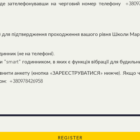
де зателефонувавши на черговий номер телефону +38097
ше) для підтвердження проходження вашого рівня Школи Марі
инник (не на телефоні).
"smart" годинником, в яких є функція вібрації для будильн
повнити анкету (кнопка «ЗАРЕЄСТРУВАТИСЯ» нижче). Якщо ч
ром: +380978426958