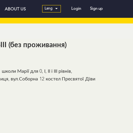
Lang
Login
Sign up
ABOUT US
-ІІІ (без проживання)
ли Марії для 0, І, ІІ і ІІІ рівнів,
нниця, вул.Соборна 12 костел Пресвятої Діви