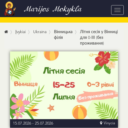
Marijos Mokykla
Toggl
navig
Įvykiai
Ukraina
Вінницька
Літня сесія у Вінниці
філія
для 0-ІІІ (без
проживання)
15.07.2026
-
25.07.2026
Vinycia