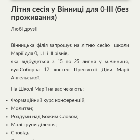
Літня сесія у Вінниці для 0-ІІІ (без
проживання)
Любі друзі!
Вінницька філія запрошує на літню сесію школи
Марії для 0, І, ІІ і ІІІ рівнів,
яка відбудеться з 15 по 25 липня у м.Вінниця,
вул.Соборна 12 костел Пресвятої Діви Марії
Ангельської.
На Школі Марії на вас чекають:
Формаційний курс конференцій;
Молитви;
Роздуми над Божим Словом;
Малі групи ділення;
Сповідь;