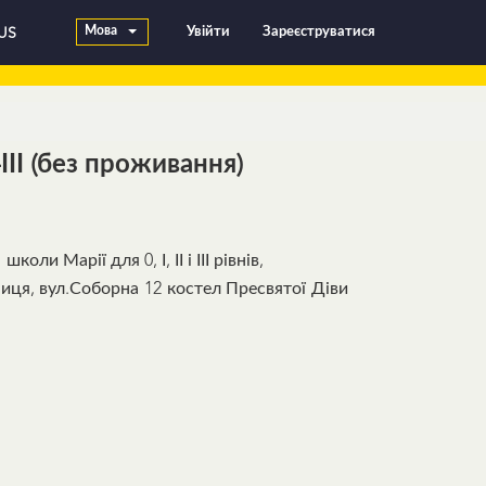
Мова
Увійти
Зареєструватися
US
-ІІІ (без проживання)
ли Марії для 0, І, ІІ і ІІІ рівнів,
нниця, вул.Соборна 12 костел Пресвятої Діви