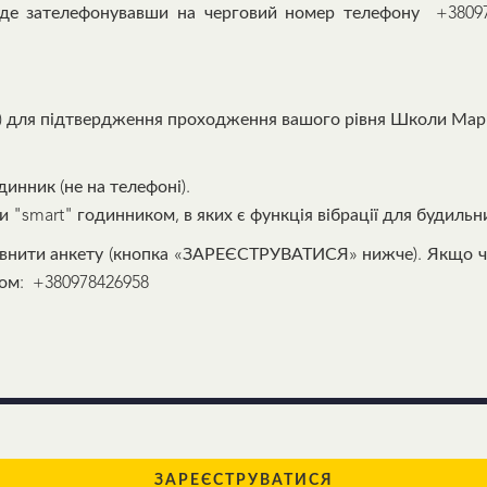
де зателефонувавши на черговий номер телефону +38097
ше) для підтвердження проходження вашого рівня Школи Марі
инник (не на телефоні).
"smart" годинником, в яких є функція вібрації для будильн
повнити анкету (кнопка «ЗАРЕЄСТРУВАТИСЯ» нижче). Якщо ч
ром: +380978426958