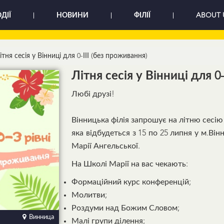
ДІЇ
НОВИНИ
ФІЛІЇ
ABOUT 
ітня сесія у Вінниці для 0-ІІІ (без проживання)
Літня сесія у Вінниці для 0
Любі друзі!
Вінницька філія запрошує на літню сесію шко
яка відбудеться з 15 по 25 липня у м.Ві
Марії Ангельської.
На Школі Марії на вас чекають:
Формаційний курс конференцій;
Молитви;
Роздуми над Божим Словом;
Винница
Малі групи ділення;