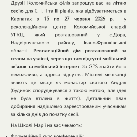
Друзі! Коломийська філія запрошує вас на
літню
сесію
для 0, І, ІІ та ІІІ рівнів, яка відбуватиметься в
Карпатах
з 15 по 27 червня 2026 р.
у
реколекційному центрі Коломийської єпархії
УГКЦ, який розташований у с.Дора,
Надвірнянського району, Івано-Франківської
області.
Реколекційний дім розташований за
селом на узліссі, через що там
відсутні мобільний
зв'язок та мобільний інтернет
. За GPS знайти його
неможливо, а адреса відсутня. Місцеві мешканці
знають це місце як монастир святого Андрія
(будинок споруджувався з такою метою, але ідея
не була втілена в життя). Детальний план
добирання надішлемо зареєстрованим учасникам
за кілька днів до початку сесії.
На Школі Марії на вас чекають:
Формаційний курс конференцій;