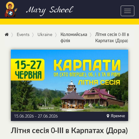
Mary School
Toggl
navig
Events
Ukraine
Коломийська
Літня сесія 0-ІІІ в
філія
Карпатах (Дора)
15.06.2026
-
27.06.2026
Яремче
Літня сесія 0-ІІІ в Карпатах (Дора)