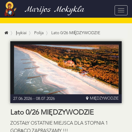
Marijos Mokykla
Toggl
navig
Įvykiai
Polija
Lato 0/26 MIĘDZYWODZIE
27.06.2026
-
08.07.2026
MIĘDZYWODZIE
Lato 0/26 MIĘDZYWODZIE
ZOSTAŁY OSTATNIE MIEJSCA DLA STOPNIA 1
GORĄCO ZAPRASZAMY !!!