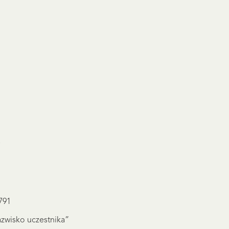
791
azwisko uczestnika”