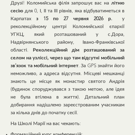
Друзі! Коломийська філія запрошує вас на
літню
сесію
для 0, І, ІІ та ІІІ рівнів, яка відбуватиметься в
Карпатах
з 15 по 27 червня 2026 р.
у
реколекційному центрі Коломийської єпархії
УГКЦ, який розташований у с.Дора,
Надвірнянського району, Івано-Франківської
області.
Реколекційний дім розташований за
селом на узліссі, через що там
відсутні мобільний
зв'язок та мобільний інтернет
. За GPS знайти його
неможливо, а адреса відсутня. Місцеві мешканці
знають це місце як монастир святого Андрія
(будинок споруджувався з такою метою, але ідея
не була втілена в життя). Детальний план
добирання надішлемо зареєстрованим учасникам
за кілька днів до початку сесії.
На Школі Марії на вас чекають:
Формаційний курс конференцій;