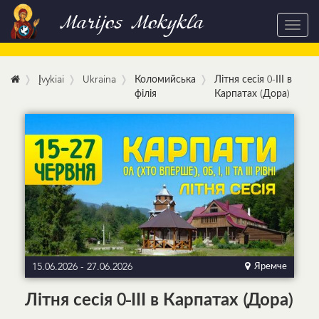
Marijos Mokykla
Toggl
navig
Įvykiai
Ukraina
Коломийська
Літня сесія 0-ІІІ в
філія
Карпатах (Дора)
15.06.2026
-
27.06.2026
Яремче
Літня сесія 0-ІІІ в Карпатах (Дора)