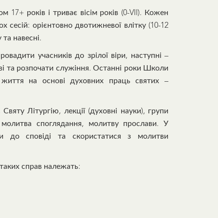
17+ років і триває вісім років (0-VII). Кожен
ох сесій: орієнтовно двотижневої влітку (10-12
 та навесні.
овадити учасників до зрілої віри, наступні –
ві та розпочати служіння. Останні роки Школи
 життя на основі духовних праць святих –
вяту Літургію, лекції (духовні науки), групи
молитва споглядання, молитву прослави. У
ти до сповіді та скористатися з молитви
таких справ належать: