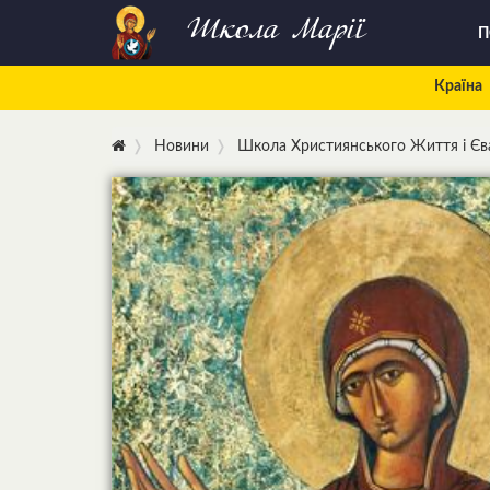
Школа Марії
П
Країна
Новини
Школа Християнського Життя і Єва