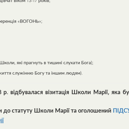
івчат віком 13-17 років;
ференція «ВОГОНЬ»;
Школи, які прагнуть в тишині слухати Бога);
є життя служінню Богу та іншим людям).
3 р. відбувалася візитація Школи Марії, яка б
іни до статуту Школи Марії та оголошений
ПІДС
ІЇ