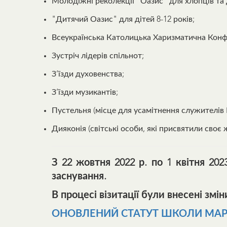
Молодіжні реколекції "Оазис" для хлопців та д
"Дитячий Оазис" для дітей 8-12 років;
Всеукраїнська Католицька Харизматична Кон
Зустріч лідерів спільнот;
З’їзди духовенства;
З’їзди музикантів;
Пустельня (місце для усамітнення служителів 
Дияконія (світські особи, які присвятили сво
З 22 жовтня 2022 р. по 1 квітня 202
заснування.
В процесі візитації були внесені зм
ОНОВЛЕНИЙ СТАТУТ ШКОЛИ МАР