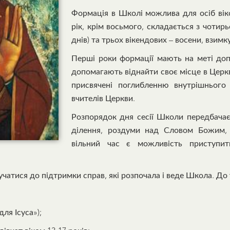
Формація в Школі можлива для осіб віком 
рік, крім восьмого, складається з чотирь
днів) та трьох вікендових – восени, взимку
Перші роки формації мають на меті допр
допомагають віднайти своє місце в Церк
присвячені поглибленню внутрішнього
вчителів Церкви.
Розпорядок дня сесії Школи передбачає С
ділення, роздуми над Словом Божим, 
вільний час є можливість приступи
атися до підтримки справ, які розпочала і веде Школа. До 
ля Ісуса»);