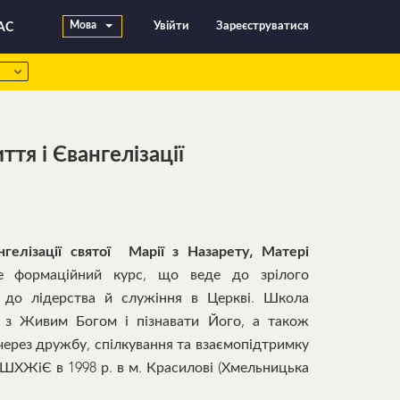
Мова
Увійти
Зареєструватися
АС
я і Євангелізації
елізації святої Марії з Назарету, Матері
 формаційний курс, що веде до зрілого
 до лідерства й служіння в Церкві. Школа
я з Живим Богом і пізнавати Його, а також
 через дружбу, спілкування та взаємопідтримку
 ШХЖіЄ в 1998 р. в м. Красилові (Хмельницька