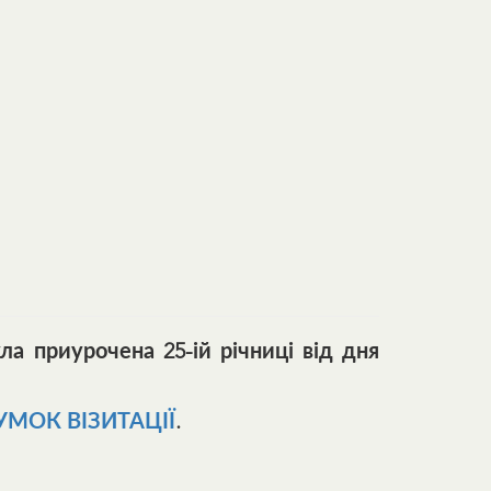
ула приурочена 25-ій річниці від дня
УМОК ВІЗИТАЦІЇ
.