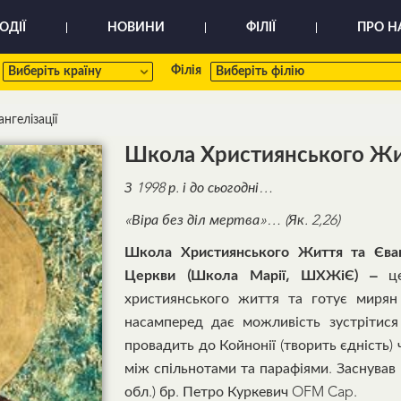
ОДІЇ
НОВИНИ
ФІЛІЇ
ПРО Н
Філія
нгелізації
Школа Християнського Житт
З 1998 р. і до сьогодні…
«Віра без діл мертва»… (Як. 2,26)
Школа Християнського Життя та Єванг
Церкви (Школа Марії, ШХЖіЄ)
–
це
християнського життя та готує мирян
насамперед дає можливість зустрітис
провадить до Койнонії (творить єдність)
між спільнотами та парафіями. Заснував
обл.) бр. Петро Куркевич OFM Cap.