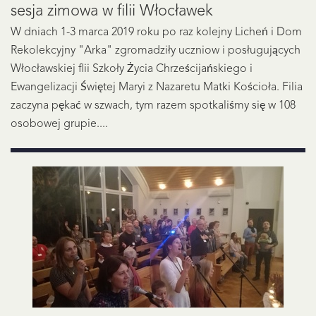
sesja zimowa w filii Włocławek
W dniach 1-3 marca 2019 roku po raz kolejny Licheń i Dom
Rekolekcyjny "Arka" zgromadziły uczniow i posługujących
Włocławskiej flii Szkoły Życia Chrześcijańskiego i
Ewangelizacji Świętej Maryi z Nazaretu Matki Kościoła. Filia
zaczyna pękać w szwach, tym razem spotkaliśmy się w 108
osobowej grupie....