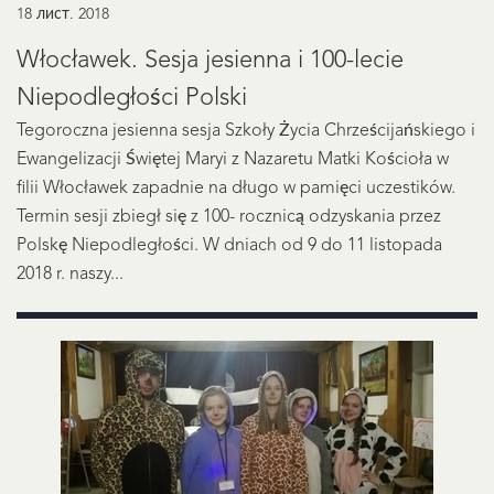
18 лист. 2018
Włocławek. Sesja jesienna i 100-lecie
Niepodległości Polski
Tegoroczna jesienna sesja Szkoły Życia Chrześcijańskiego i
Ewangelizacji Świętej Maryi z Nazaretu Matki Kościoła w
filii Włocławek zapadnie na długo w pamięci uczestików.
Termin sesji zbiegł się z 100- rocznicą odzyskania przez
Polskę Niepodległości. W dniach od 9 do 11 listopada
2018 r. naszy...