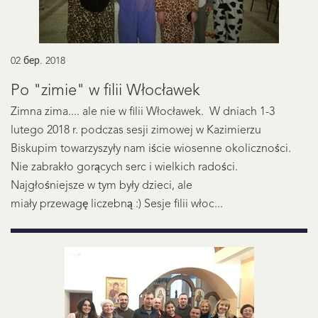
02 бер. 2018
Po "zimie" w filii Włocławek
Zimna zima.... ale nie w filii Włocławek. W dniach 1-3
lutego 2018 r. podczas sesji zimowej w Kazimierzu
Biskupim towarzyszyły nam iście wiosenne okoliczności.
Nie zabrakło gorących serc i wielkich radości.
Najgłośniejsze w tym były dzieci, ale
miały przewagę liczebną :) Sesje filii włoc...