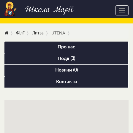
Школа Марії
Toggl
navig
Філії
Литва
UTENA
Про нас
Події (3)
Новини (0)
Контакти