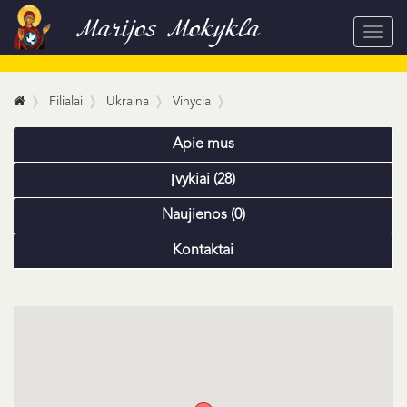
Marijos Mokykla
Toggl
navig
Filialai
Ukraina
Vinycia
Apie mus
Įvykiai (28)
Naujienos (0)
Kontaktai