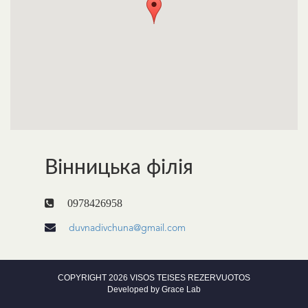
Вінницька філія
0978426958
duvnadivchuna@gmail.com
COPYRIGHT 2026 VISOS TEISES REZERVUOTOS
Developed by
Grace Lab