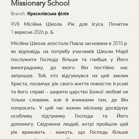
Missionary School
Branch:
Красилівська філія
XVIІ Місійна Школа. Рік для Ісуса. Початок
1 вересня 2026 р. Б.
Місійна Школа апостола Павла заснована в 2010 р.
як відповідь на потребу учасників Школи Марії
послужити Господу більше та глибше у Його
винограднику, до якого Він постійно нас
запрошує. Той, хто відгукнувся на цей заклик
Христа, посвячує рік свого життя повністю Ісусові
та його справі – ширити царство Божої любові не
тільки словами, але й вчинками там, де Він
попросить. У цей час кожен місіонер досвідчує
особливу підтримку Господа та Його
допомогу. Свідчення людей, котрі пройшли цей
рік вражають - кажуть, що Господь більше