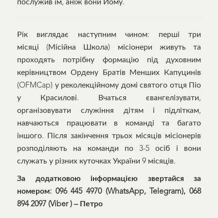
послужив їм, аніж вони Йому.
Рік виглядає наступним чином: перші три
місяці (Місійна Школа) місіонери живуть та
проходять потрібну формацію під духовним
керівництвом Ордену Братів Менших Капуцинів
(OFMCap) у реколекційному домі святого отця Піо
у Красилові. Вчаться євангелізувати,
організовувати служіння дітям і підліткам,
навчаються працювати в команді та багато
іншого. Після закінчення трьох місяців місіонерів
розподіляють на команди по 3-5 осіб і вони
служать у різних куточках України 9 місяців.
За додатковою інформацією звертайся за
номером: 096 445 4970
(WhatsApp, Telegram), 068
894 2097 (Viber ) – Петро